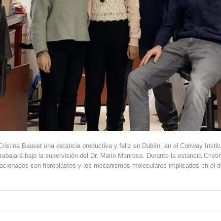
stina Bauset una estancia productiva y feliz en Dublín, en el Conway Instit
rabajará bajo la supervisión del Dr. Mario Manresa. Durante la estancia Cristi
lacionados con fibroblastos y los mecanismos moleculares implicados en el desar