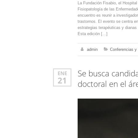
La Fundación Fisabio, el Hospital 
Fisiopatología de las Enfermedade
encuentro es reunir a investigado
trastornos. El evento se centra 
estrategias terapéuticas y diana
Esta edición […]
admin
Conferencias y
Se busca candidat
ENE
21
doctoral en el á