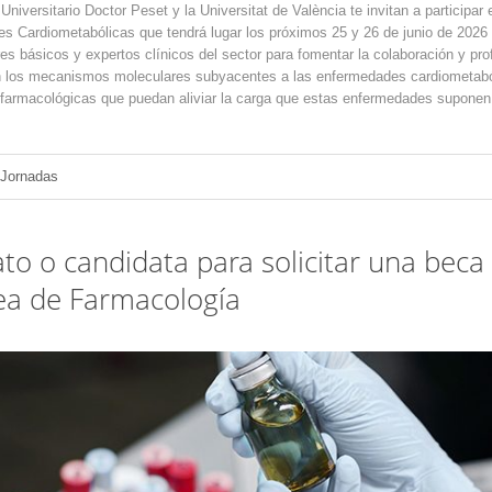
Universitario Doctor Peset y la Universitat de València te invitan a participar
s Cardiometabólicas que tendrá lugar los próximos 25 y 26 de junio de 2026 
res básicos y expertos clínicos del sector para fomentar la colaboración y pr
en los mecanismos moleculares subyacentes a las enfermedades cardiometabóli
s farmacológicas que puedan aliviar la carga que estas enfermedades suponen
 Jornadas
o o candidata para solicitar una beca p
rea de Farmacología