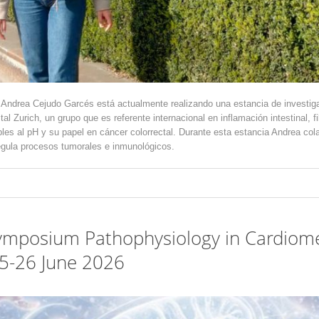
l Andrea Cejudo Garcés está actualmente realizando una estancia de investiga
al Zurich, un grupo que es referente internacional en inflamación intestinal,
bles al pH y su papel en cáncer colorrectal. Durante esta estancia Andrea co
regula procesos tumorales e inmunológicos.
Symposium Pathophysiology in Cardiome
25-26 June 2026