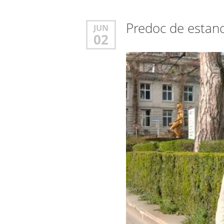
Predoc de estanc
JUN
02