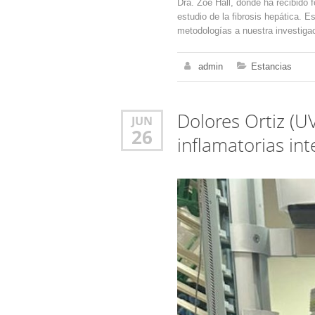
Dra. Zoe Hall, donde ha recibido
estudio de la fibrosis hepática. 
metodologías a nuestra investigac
admin
Estancias
Dolores Ortiz (UV
JUN
26
inflamatorias int