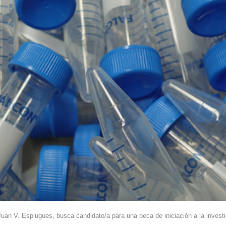
 Juan V. Esplugues, busca candidato/a para una beca de iniciación a la invest