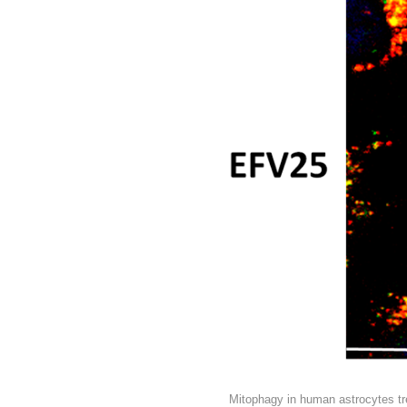
Mitophagy in human astrocytes trea