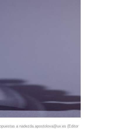
propuestas a nadezda.apostolova@uv.es (Editor