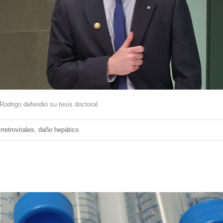
odrigo defendió su tesis doctoral.
irretrovirales
,
daño hepático