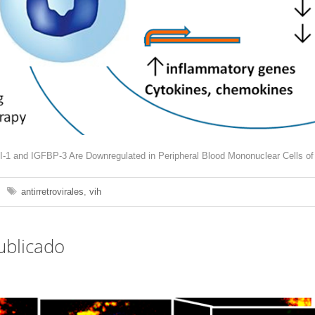
I-1 and IGFBP-3 Are Downregulated in Peripheral Blood Mononuclear Cells o
antirretrovirales
,
vih
ublicado