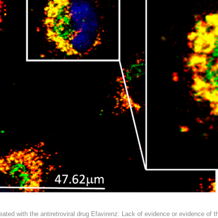
ted with the antiretroviral drug Efavirenz: Lack of evidence or evidence of t