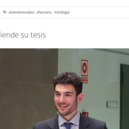
antirretrovirales
,
efavirenz
,
mitofagia
iende su tesis