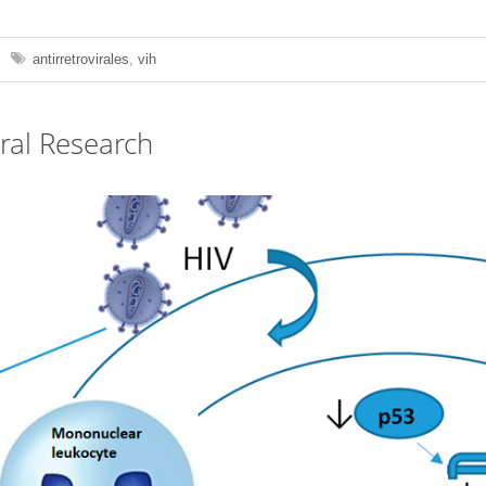
antirretrovirales
,
vih
iral Research