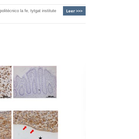
Leer >>>
politécnico la fe
,
tytgat institute