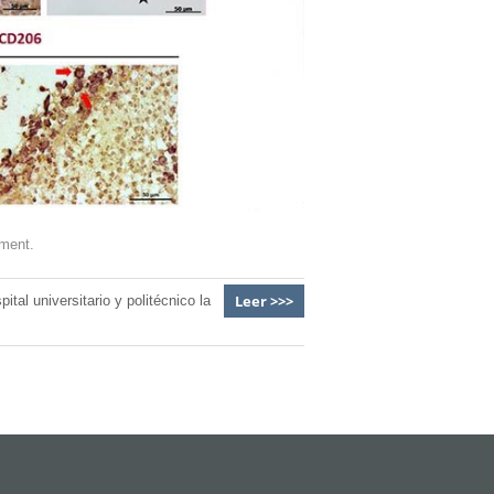
pment.
Leer >>>
pital universitario y politécnico la