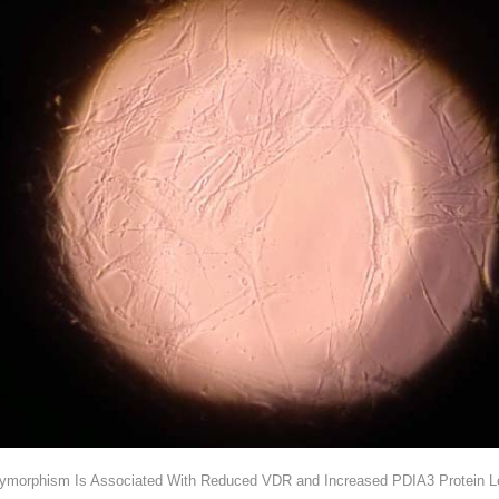
lymorphism Is Associated With Reduced VDR and Increased PDIA3 Protein Lev