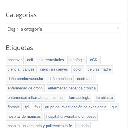
Categorías
Elegir la categoría
Etiquetas
abacavir
acif
antirretrovirales
autofagia
cGKI
ciencia i canyes
cienci a i canyes
colon
células madre
daño cerebrovascular
daño hepático
doctorado
enfermedad de crohn
enfermedad hepática crónica
enfermedad inflamatoria intestinal
farmacología
fibroblasto
fibrosis
fpi
fpu
grupo de investigación de excelencia
gut
hospital de manises
hospital universitario dr. peset
hospital universitario y politécnico la fe
hígado