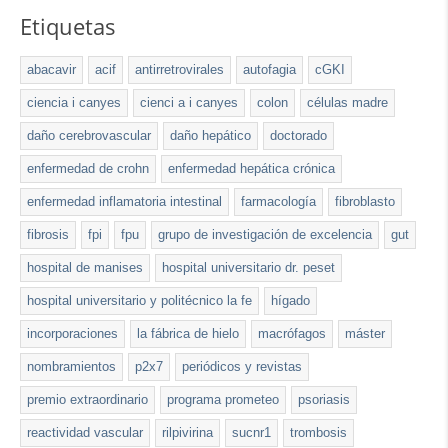
Etiquetas
abacavir
acif
antirretrovirales
autofagia
cGKI
ciencia i canyes
cienci a i canyes
colon
células madre
daño cerebrovascular
daño hepático
doctorado
enfermedad de crohn
enfermedad hepática crónica
enfermedad inflamatoria intestinal
farmacología
fibroblasto
fibrosis
fpi
fpu
grupo de investigación de excelencia
gut
hospital de manises
hospital universitario dr. peset
hospital universitario y politécnico la fe
hígado
incorporaciones
la fábrica de hielo
macrófagos
máster
nombramientos
p2x7
periódicos y revistas
premio extraordinario
programa prometeo
psoriasis
reactividad vascular
rilpivirina
sucnr1
trombosis