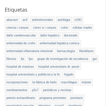
Etiquetas
abacavir
acif
antirretrovirales
autofagia
cGKI
ciencia i canyes
cienci a i canyes
colon
células madre
daño cerebrovascular
daño hepático
doctorado
enfermedad de crohn
enfermedad hepática crónica
enfermedad inflamatoria intestinal
farmacología
fibroblasto
fibrosis
fpi
fpu
grupo de investigación de excelencia
gut
hospital de manises
hospital universitario dr. peset
hospital universitario y politécnico la fe
hígado
incorporaciones
la fábrica de hielo
macrófagos
máster
nombramientos
p2x7
periódicos y revistas
premio extraordinario
programa prometeo
psoriasis
reactividad vascular
rilpivirina
sucnr1
trombosis