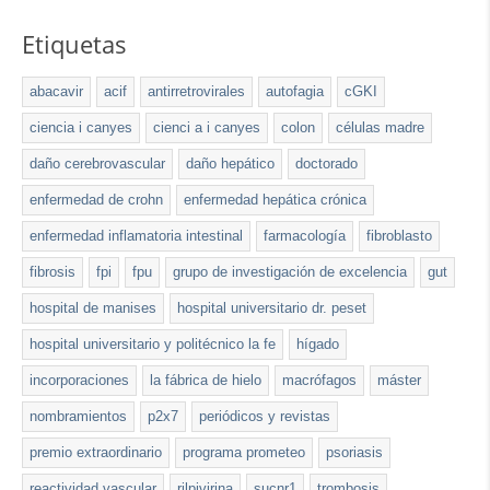
Etiquetas
abacavir
acif
antirretrovirales
autofagia
cGKI
ciencia i canyes
cienci a i canyes
colon
células madre
daño cerebrovascular
daño hepático
doctorado
enfermedad de crohn
enfermedad hepática crónica
enfermedad inflamatoria intestinal
farmacología
fibroblasto
fibrosis
fpi
fpu
grupo de investigación de excelencia
gut
hospital de manises
hospital universitario dr. peset
hospital universitario y politécnico la fe
hígado
incorporaciones
la fábrica de hielo
macrófagos
máster
nombramientos
p2x7
periódicos y revistas
premio extraordinario
programa prometeo
psoriasis
reactividad vascular
rilpivirina
sucnr1
trombosis