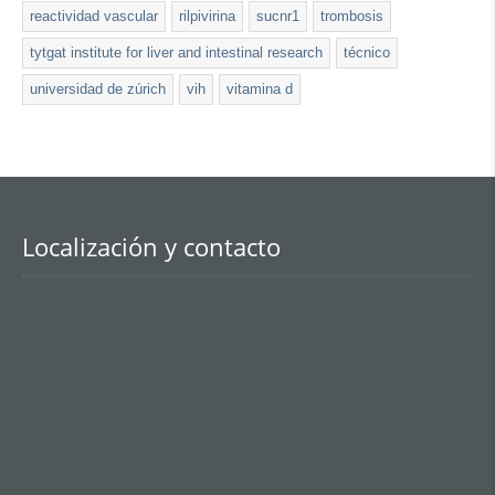
reactividad vascular
rilpivirina
sucnr1
trombosis
tytgat institute for liver and intestinal research
técnico
universidad de zúrich
vih
vitamina d
Localización y contacto