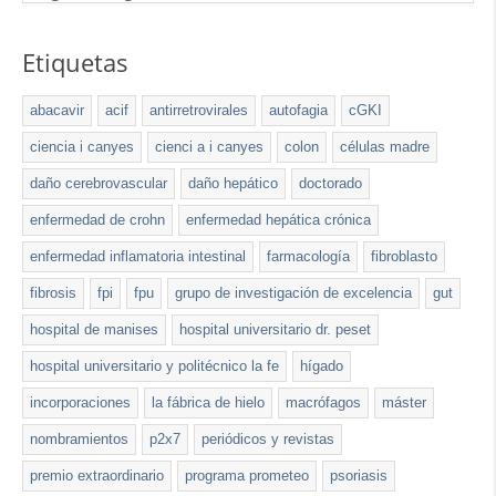
Etiquetas
abacavir
acif
antirretrovirales
autofagia
cGKI
ciencia i canyes
cienci a i canyes
colon
células madre
daño cerebrovascular
daño hepático
doctorado
enfermedad de crohn
enfermedad hepática crónica
enfermedad inflamatoria intestinal
farmacología
fibroblasto
fibrosis
fpi
fpu
grupo de investigación de excelencia
gut
hospital de manises
hospital universitario dr. peset
hospital universitario y politécnico la fe
hígado
incorporaciones
la fábrica de hielo
macrófagos
máster
nombramientos
p2x7
periódicos y revistas
premio extraordinario
programa prometeo
psoriasis