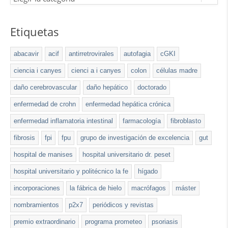
Etiquetas
abacavir
acif
antirretrovirales
autofagia
cGKI
ciencia i canyes
cienci a i canyes
colon
células madre
daño cerebrovascular
daño hepático
doctorado
enfermedad de crohn
enfermedad hepática crónica
enfermedad inflamatoria intestinal
farmacología
fibroblasto
fibrosis
fpi
fpu
grupo de investigación de excelencia
gut
hospital de manises
hospital universitario dr. peset
hospital universitario y politécnico la fe
hígado
incorporaciones
la fábrica de hielo
macrófagos
máster
nombramientos
p2x7
periódicos y revistas
premio extraordinario
programa prometeo
psoriasis