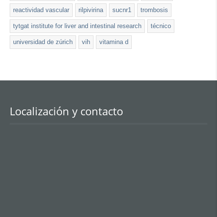
reactividad vascular
rilpivirina
sucnr1
trombosis
tytgat institute for liver and intestinal research
técnico
universidad de zúrich
vih
vitamina d
Localización y contacto