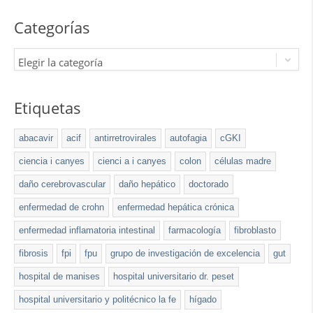
Categorías
Elegir la categoría
Etiquetas
abacavir
acif
antirretrovirales
autofagia
cGKI
ciencia i canyes
cienci a i canyes
colon
células madre
daño cerebrovascular
daño hepático
doctorado
enfermedad de crohn
enfermedad hepática crónica
enfermedad inflamatoria intestinal
farmacología
fibroblasto
fibrosis
fpi
fpu
grupo de investigación de excelencia
gut
hospital de manises
hospital universitario dr. peset
hospital universitario y politécnico la fe
hígado