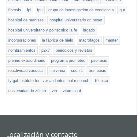
fibrosis
fpi
fpu
grupo de investigación de excelencia
gut
hospital de manises
hospital universitario dr. peset
hospital universitario y politécnico la fe
hígado
incorporaciones
la fábrica de hielo
macrófagos
máster
nombramientos
p2x7
periódicos y revistas
premio extraordinario
programa prometeo
psoriasis
reactividad vascular
rilpivirina
sucnr1
trombosis
tytgat institute for liver and intestinal research
técnico
universidad de zúrich
vih
vitamina d
Localización y contacto