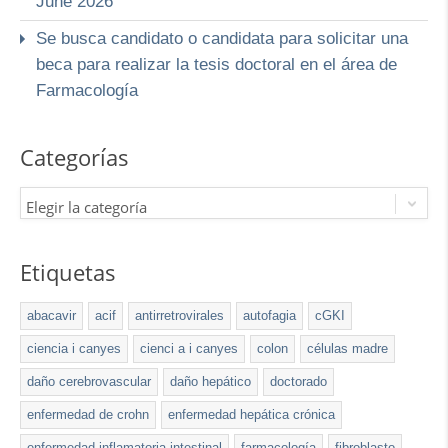
June 2026
Se busca candidato o candidata para solicitar una
beca para realizar la tesis doctoral en el área de
Farmacología
Categorías
Elegir la categoría
Etiquetas
abacavir
acif
antirretrovirales
autofagia
cGKI
ciencia i canyes
cienci a i canyes
colon
células madre
daño cerebrovascular
daño hepático
doctorado
enfermedad de crohn
enfermedad hepática crónica
enfermedad inflamatoria intestinal
farmacología
fibroblasto