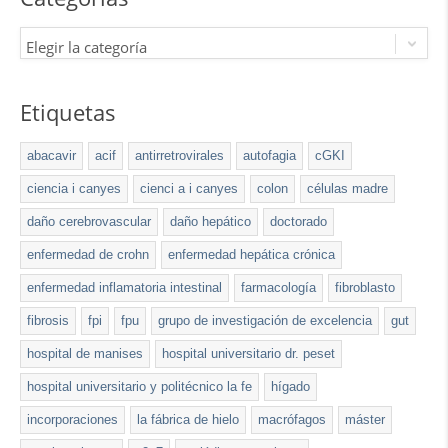
Elegir la categoría
Etiquetas
abacavir
acif
antirretrovirales
autofagia
cGKI
ciencia i canyes
cienci a i canyes
colon
células madre
daño cerebrovascular
daño hepático
doctorado
enfermedad de crohn
enfermedad hepática crónica
enfermedad inflamatoria intestinal
farmacología
fibroblasto
fibrosis
fpi
fpu
grupo de investigación de excelencia
gut
hospital de manises
hospital universitario dr. peset
hospital universitario y politécnico la fe
hígado
incorporaciones
la fábrica de hielo
macrófagos
máster