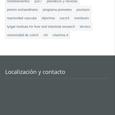
nombramientos
p2x7
periódicos y revistas
premio extraordinario
programa prometeo
psoriasis
reactividad vascular
rilpivirina
sucnr1
trombosis
tytgat institute for liver and intestinal research
técnico
universidad de zúrich
vih
vitamina d
Localización y contacto