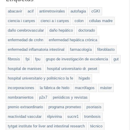
abacavir
acif
antirretrovirales
autofagia
cGKI
ciencia i canyes
cienci a i canyes
colon
células madre
daño cerebrovascular
daño hepático
doctorado
enfermedad de crohn
enfermedad hepática crónica
enfermedad inflamatoria intestinal
farmacología
fibroblasto
fibrosis
fpi
fpu
grupo de investigación de excelencia
gut
hospital de manises
hospital universitario dr. peset
hospital universitario y politécnico la fe
hígado
incorporaciones
la fábrica de hielo
macrófagos
máster
nombramientos
p2x7
periódicos y revistas
premio extraordinario
programa prometeo
psoriasis
reactividad vascular
rilpivirina
sucnr1
trombosis
tytgat institute for liver and intestinal research
técnico