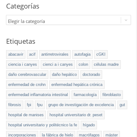
Categorías
Elegir la categoría
Etiquetas
abacavir
acif
antirretrovirales
autofagia
cGKI
ciencia i canyes
cienci a i canyes
colon
células madre
daño cerebrovascular
daño hepático
doctorado
enfermedad de crohn
enfermedad hepática crónica
enfermedad inflamatoria intestinal
farmacología
fibroblasto
fibrosis
fpi
fpu
grupo de investigación de excelencia
gut
hospital de manises
hospital universitario dr. peset
hospital universitario y politécnico la fe
hígado
incorporaciones
la fábrica de hielo
macrófagos
máster