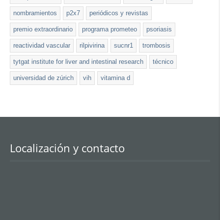
nombramientos
p2x7
periódicos y revistas
premio extraordinario
programa prometeo
psoriasis
reactividad vascular
rilpivirina
sucnr1
trombosis
tytgat institute for liver and intestinal research
técnico
universidad de zúrich
vih
vitamina d
Localización y contacto