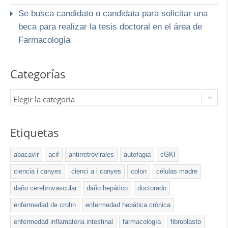
Se busca candidato o candidata para solicitar una
beca para realizar la tesis doctoral en el área de
Farmacología
Categorías
Elegir la categoría
Etiquetas
abacavir
acif
antirretrovirales
autofagia
cGKI
ciencia i canyes
cienci a i canyes
colon
células madre
daño cerebrovascular
daño hepático
doctorado
enfermedad de crohn
enfermedad hepática crónica
enfermedad inflamatoria intestinal
farmacología
fibroblasto