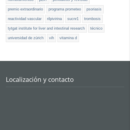
premio extraordinario
programa prometeo
psoriasis
reactividad vascular
rilpivirina
sucnr1
trombosis
tytgat institute for liver and intestinal research
técnico
universidad de zúrich
vih
vitamina d
Localización y contacto