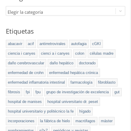
Elegir la categoría
Etiquetas
abacavir
acif
antirretrovirales
autofagia
cGKI
ciencia i canyes
cienci a i canyes
colon
células madre
daño cerebrovascular
daño hepático
doctorado
enfermedad de crohn
enfermedad hepática crónica
enfermedad inflamatoria intestinal
farmacología
fibroblasto
fibrosis
fpi
fpu
grupo de investigación de excelencia
gut
hospital de manises
hospital universitario dr. peset
hospital universitario y politécnico la fe
hígado
incorporaciones
la fábrica de hielo
macrófagos
máster
nombramientos
p2x7
periódicos y revistas