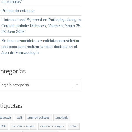
intestinales”
Predoc de estancia
I Internacional Symposium Pathophysiology in
Cardiometabolic Dideases, Valencia, Spain 25-
26 June 2026
Se busca candidato o candidata para solicitar
una beca para realizar la tesis doctoral en el
área de Farmacología
ategorías
Elegir la categoría
tiquetas
abacavir
acif
antirretrovirales
autofagia
cGKI
ciencia i canyes
cienci a i canyes
colon