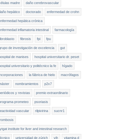
células madre
daño cerebrovascular
daño hepático
doctorado
enfermedad de crohn
enfermedad hepática crónica
enfermedad inflamatoria intestinal
farmacología
fibroblasto
fibrosis
fpi
fpu
grupo de investigación de excelencia
gut
hospital de manises
hospital universitario dr. peset
hospital universitario y politécnico la fe
hígado
incorporaciones
la fábrica de hielo
macrófagos
máster
nombramientos
p2x7
periódicos y revistas
premio extraordinario
programa prometeo
psoriasis
reactividad vascular
rilpivirina
sucnr1
trombosis
tytgat institute for liver and intestinal research
técnico
universidad de zúrich
vih
vitamina d