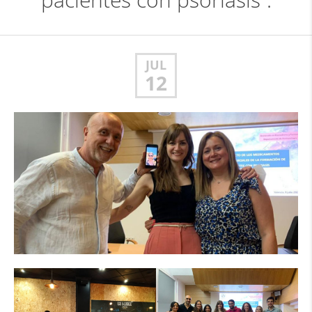
pacientes con psoriasis”.
JUL
12