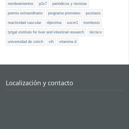
nombramientos
p2x7
periódicos y revistas
premio extraordinario
programa prometeo
psoriasis
reactividad vascular
rilpivirina
sucnr1
trombosis
tytgat institute for liver and intestinal research
técnico
universidad de zúrich
vih
vitamina d
Localización y contacto