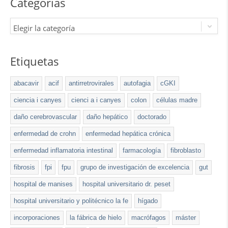
Categorías
Elegir la categoría
Etiquetas
abacavir
acif
antirretrovirales
autofagia
cGKI
ciencia i canyes
cienci a i canyes
colon
células madre
daño cerebrovascular
daño hepático
doctorado
enfermedad de crohn
enfermedad hepática crónica
enfermedad inflamatoria intestinal
farmacología
fibroblasto
fibrosis
fpi
fpu
grupo de investigación de excelencia
gut
hospital de manises
hospital universitario dr. peset
hospital universitario y politécnico la fe
hígado
incorporaciones
la fábrica de hielo
macrófagos
máster