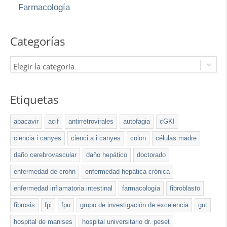
Farmacología
Categorías
Elegir la categoría
Etiquetas
abacavir
acif
antirretrovirales
autofagia
cGKI
ciencia i canyes
cienci a i canyes
colon
células madre
daño cerebrovascular
daño hepático
doctorado
enfermedad de crohn
enfermedad hepática crónica
enfermedad inflamatoria intestinal
farmacología
fibroblasto
fibrosis
fpi
fpu
grupo de investigación de excelencia
gut
hospital de manises
hospital universitario dr. peset