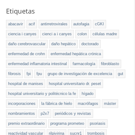
Etiquetas
abacavir
acif
antirretrovirales
autofagia
cGKI
ciencia i canyes
cienci a i canyes
colon
células madre
daño cerebrovascular
daño hepático
doctorado
enfermedad de crohn
enfermedad hepática crónica
enfermedad inflamatoria intestinal
farmacología
fibroblasto
fibrosis
fpi
fpu
grupo de investigación de excelencia
gut
hospital de manises
hospital universitario dr. peset
hospital universitario y politécnico la fe
hígado
incorporaciones
la fábrica de hielo
macrófagos
máster
nombramientos
p2x7
periódicos y revistas
premio extraordinario
programa prometeo
psoriasis
reactividad vascular
rilpivirina
sucnr1
trombosis