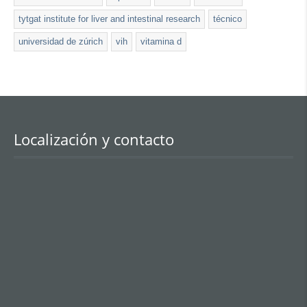
tytgat institute for liver and intestinal research
técnico
universidad de zúrich
vih
vitamina d
Localización y contacto